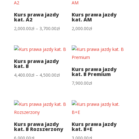
3,700.00zł
Kurs prawa jazdy
Kurs prawa jazdy
kat. A2
kat. AM
Zakres
2,000.00
zł
–
3,700.00
zł
2,000.00
zł
cen:
od
2,000.00zł
do
Kurs prawa jazdy
kat. B
3,700.00zł
Kurs prawa jazdy
kat. B Premium
Zakres
4,400.00
zł
–
4,500.00
zł
cen:
7,900.00
zł
od
4,400.00zł
do
4,500.00zł
Kurs prawa jazdy
Kurs prawa jazdy
kat. B Rozszerzony
kat. B+E
6,000.00
zł
3,000.00
zł