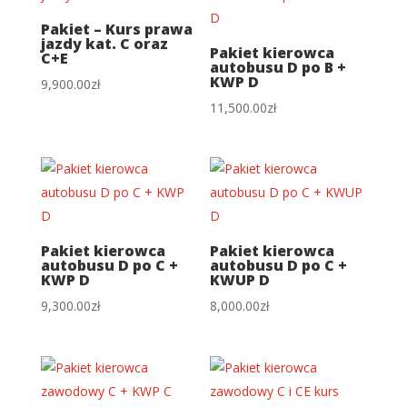
9,000.00zł
Pakiet – Kurs prawa
jazdy kat. C oraz
Pakiet kierowca
C+E
autobusu D po B +
KWP D
9,900.00
zł
11,500.00
zł
Pakiet kierowca
Pakiet kierowca
autobusu D po C +
autobusu D po C +
KWP D
KWUP D
9,300.00
zł
8,000.00
zł