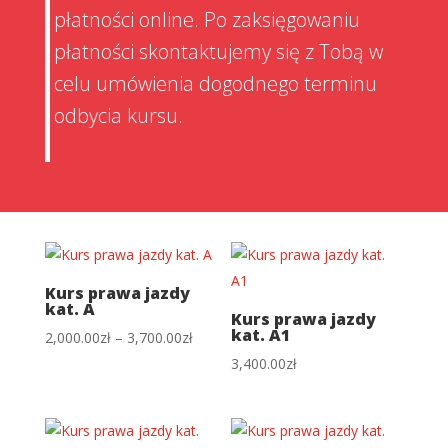
płatności online. Po zaksięgowaniu
płatności skontaktujemy się z Tobą w
celu umówienia dogodnego terminu
odbycia kursu.
Kurs prawa jazdy
kat. A
Kurs prawa jazdy
kat. A1
Zakres
2,000.00
zł
–
3,700.00
zł
cen:
3,400.00
zł
od
2,000.00zł
do