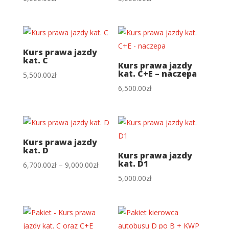
Kurs prawa jazdy
kat. C
Kurs prawa jazdy
kat. C+E – naczepa
5,500.00
zł
6,500.00
zł
Kurs prawa jazdy
kat. D
Kurs prawa jazdy
kat. D1
Zakres
6,700.00
zł
–
9,000.00
zł
cen:
5,000.00
zł
od
6,700.00zł
do