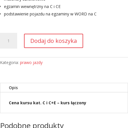
egzamin wewnętrzny na C i CE
podstawienie pojazdu na egzaminy w WORD na C
ilość
Dodaj do koszyka
Pakiet
-
Kurs
prawa
Kategoria:
prawo jazdy
jazdy
kat.
C
Opis
oraz
C+E
Cena kursu kat. C i C+E – kurs łączony
Podobne produkty