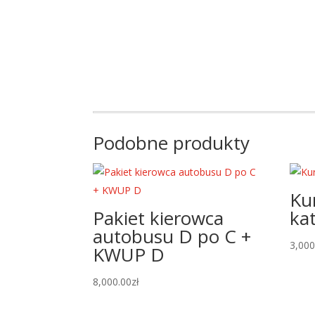
Podobne produkty
Ku
Pakiet kierowca
ka
autobusu D po C +
3,000
KWUP D
8,000.00
zł