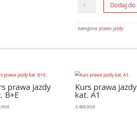
Dodaj do
Pakiet:
Szkolenie
uzupełniające
kat.
Kategoria:
prawo jazdy
CE
5
godzin
rs prawa jazdy
Kurs prawa jazdy
t. B+E
kat. A1
.00
zł
3,400.00
zł