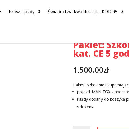
E
Prawo jazdy
Świadectwa kwalifikacji – KOD 95
uzupełniające kat. CE 5 godzin
Pakiet: Szko
kat. CE 5 go
1,500.00
zł
Pakiet: Szkolenie uzupełniając
pojazd: MAN TGX z nacze
każdy dodany do koszyka p
szkolenia
ilość