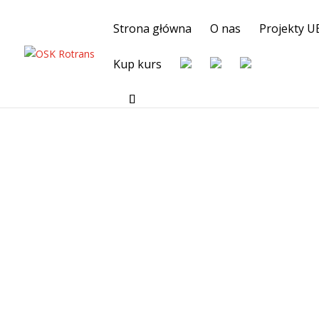
Strona główna
O nas
Projekty U
Kup kurs
Strona główna
/
prawo jazdy
/ Pakiet: Szkolenie 